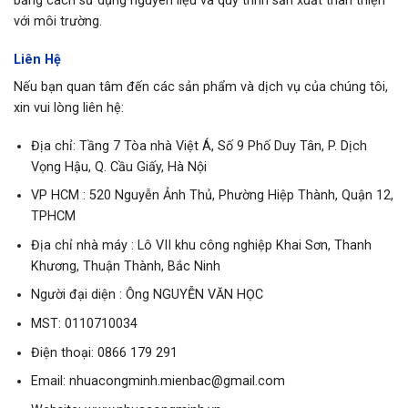
bằng cách sử dụng nguyên liệu và quy trình sản xuất thân thiện
với môi trường.
Liên Hệ
Nếu bạn quan tâm đến các sản phẩm và dịch vụ của chúng tôi,
xin vui lòng liên hệ:
Địa chỉ: Tầng 7 Tòa nhà Việt Á, Số 9 Phố Duy Tân, P. Dịch
Vọng Hậu, Q. Cầu Giấy, Hà Nội
VP HCM : 520 Nguyễn Ảnh Thủ, Phường Hiệp Thành, Quận 12,
TPHCM
Địa chỉ nhà máy : Lô VII khu công nghiệp Khai Sơn, Thanh
Khương, Thuận Thành, Bắc Ninh
Người đại diện : Ông NGUYỄN VĂN HỌC
MST: 0110710034
Điện thoại:
0866 179 291
Email:
nhuacongminh.mienbac@gmail.com