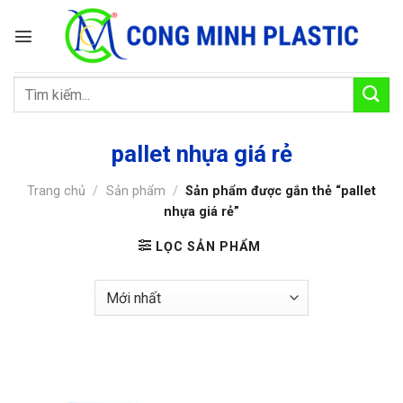
Bỏ
qua
nội
dung
Tìm
kiếm:
pallet nhựa giá rẻ
Trang chủ
/
Sản phẩm
/
Sản phẩm được gắn thẻ “pallet
nhựa giá rẻ”
LỌC SẢN PHẨM