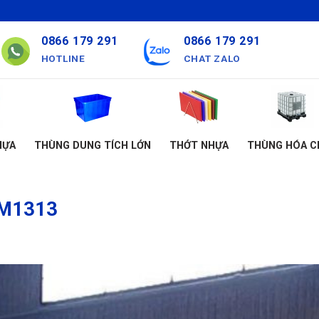
0866 179 291
0866 179 291
HOTLINE
CHAT ZALO
HỰA
THÙNG DUNG TÍCH LỚN
THỚT NHỰA
THÙNG HÓA C
CM1313