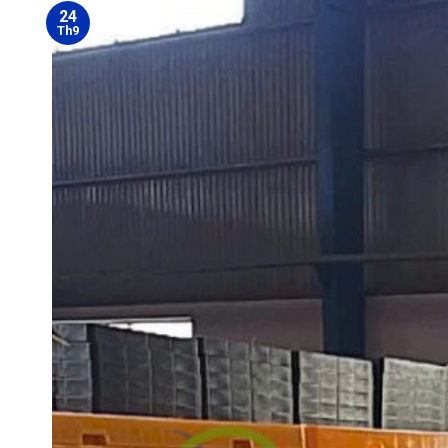
24
Th9