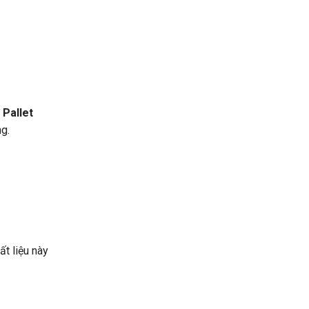
.
Pallet
g.
t liệu này