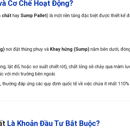
và Cơ Chế Hoạt Động?
 chất
hay
Sump Pallet
) là một nền tảng đặc biệt được thiết kế 
ng)
nơi đặt thùng phuy và
Khay hứng (Sump)
nằm bên dưới, đóng 
ủng, lật đổ, hoặc sơ suất chiết rót), chất lỏng sẽ chảy qua mâm l
úc với môi trường bên ngoài.
, thường đáp ứng các quy định quốc tế về việc chứa ít nhất 110%
ất
Là Khoản Đầu Tư Bắt Buộc?