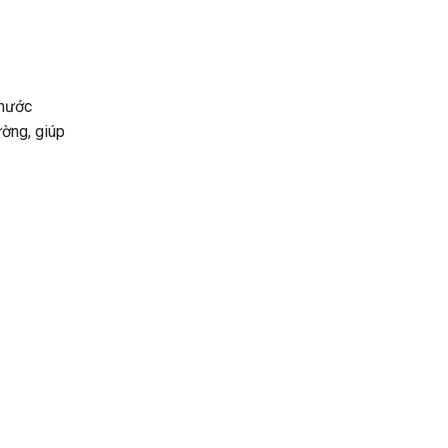
 nước
ường, giúp