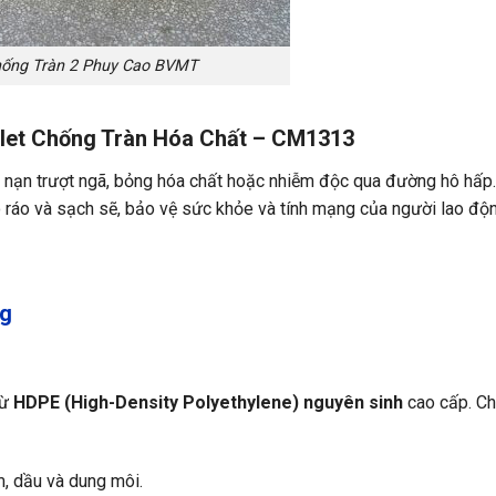
Chống Tràn 2 Phuy Cao BVMT
llet Chống Tràn Hóa Chất – CM1313
tai nạn trượt ngã, bỏng hóa chất hoặc nhiễm độc qua đường hô hấp
 ráo và sạch sẽ, bảo vệ sức khỏe và tính mạng của người lao độn
ng
từ
HDPE (High-Density Polyethylene) nguyên sinh
cao cấp. Chấ
ềm, dầu và dung môi.