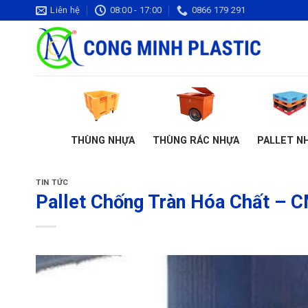
Bỏ
Liên hệ
08:00 - 17:00
0866 179 291
qua
nội
dung
THÙNG NHỰA
THÙNG RÁC NHỰA
PALLET N
TIN TỨC
Pallet Chống Tràn Hóa Chất – 