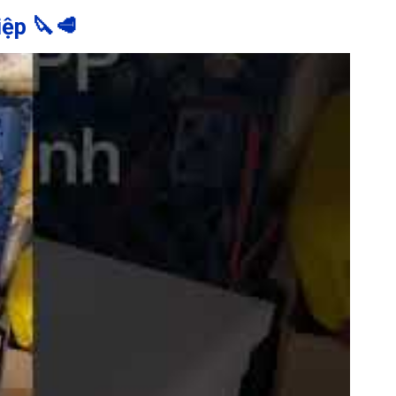
ệp 🔪🥩