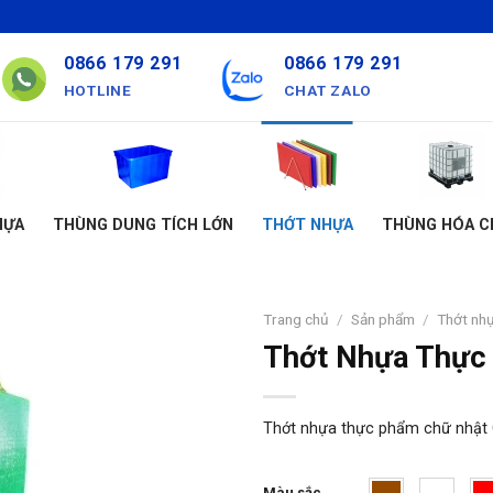
0866 179 291
0866 179 291
HOTLINE
CHAT ZALO
HỰA
THÙNG DUNG TÍCH LỚN
THỚT NHỰA
THÙNG HÓA C
Trang chủ
/
Sản phẩm
/
Thớt nh
Thớt Nhựa Thực
Thớt nhựa thực phẩm chữ nhật 
Màu sắc