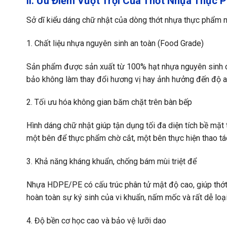
II. Ưu Điểm Vượt Trội Của Thớt Nhựa Thực
Sở dĩ kiểu dáng
chữ nhật của dòng thớt nhựa thực phẩm
n
1.
Chất liệu nhựa nguyên sinh an toàn
(Food Grade)
Sản phẩm được sản xuất từ 100% hạt nhựa nguyên sinh c
bảo không làm thay đổi hương vị hay ảnh hưởng đến độ an
2.
Tối ưu hóa không gian băm chặt trên bàn bếp
Hình dáng chữ nhật giúp tận dụng tối đa diện tích bề mặt 
một bên để thực phẩm chờ cắt, một bên thực hiện thao tá
3. K
hả năng kháng khuẩn, chống bám mùi triệt để
Nhựa HDPE/PE có cấu trúc phân tử mật độ cao, giúp thớt c
hoàn toàn sự ký sinh của vi khuẩn, nấm mốc và rất dễ loại
4.
Độ bền cơ học cao và bảo vệ lưỡi dao