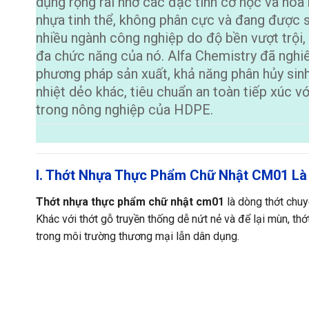
dụng rộng rãi nhờ các đặc tính cơ học và hóa h
nhựa tinh thể, không phân cực và đang được 
nhiều ngành công nghiệp do độ bền vượt trội,
đa chức năng của nó. Alfa Chemistry đã nghiê
phương pháp sản xuất, khả năng phân hủy sinh
nhiệt dẻo khác, tiêu chuẩn an toàn tiếp xúc 
trong nông nghiệp của HDPE.
I. Thớt Nhựa Thực Phẩm Chữ Nhật CM01 Là 
Thớt nhựa thực phẩm chữ nhật cm01
là dòng thớt chu
Khác với thớt gỗ truyền thống dễ nứt nẻ và để lại mùn, t
trong môi trường thương mại lẫn dân dụng.