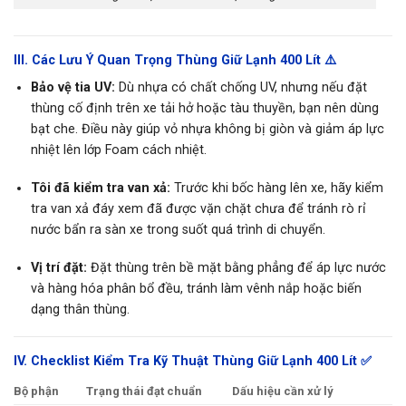
III. Các Lưu Ý Quan Trọng Thùng Giữ Lạnh 400 Lít ⚠️
Bảo vệ tia UV:
Dù nhựa có chất chống UV, nhưng nếu đặt
thùng cố định trên xe tải hở hoặc tàu thuyền, bạn nên dùng
bạt che. Điều này giúp vỏ nhựa không bị giòn và giảm áp lực
nhiệt lên lớp Foam cách nhiệt.
Tôi đã kiểm tra van xả:
Trước khi bốc hàng lên xe, hãy kiểm
tra van xả đáy xem đã được vặn chặt chưa để tránh rò rỉ
nước bẩn ra sàn xe trong suốt quá trình di chuyển.
Vị trí đặt:
Đặt thùng trên bề mặt bằng phẳng để áp lực nước
và hàng hóa phân bổ đều, tránh làm vênh nắp hoặc biến
dạng thân thùng.
IV. Checklist Kiểm Tra Kỹ Thuật Thùng Giữ Lạnh 400 Lít ✅
Bộ phận
Trạng thái đạt chuẩn
Dấu hiệu cần xử lý