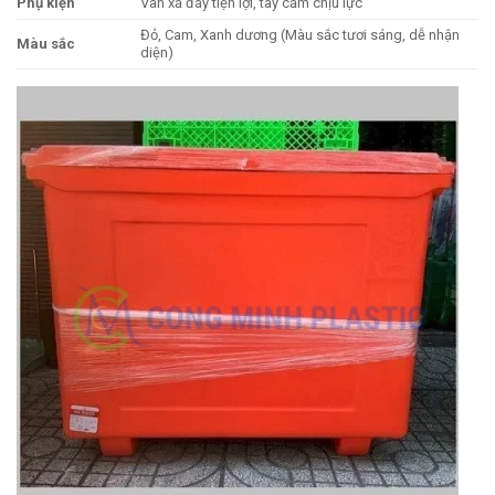
Phụ kiện
Van xả đáy tiện lợi, tay cầm chịu lực
Đỏ, Cam, Xanh dương (Màu sắc tươi sáng, dễ nhận
Màu sắc
diện)