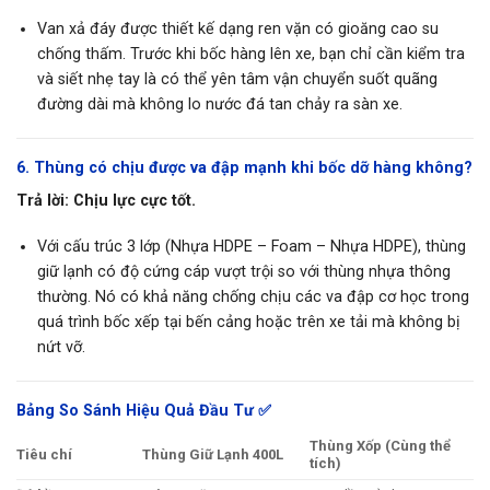
Van xả đáy được thiết kế dạng ren vặn có gioăng cao su
chống thấm. Trước khi bốc hàng lên xe, bạn chỉ cần kiểm tra
và siết nhẹ tay là có thể yên tâm vận chuyển suốt quãng
đường dài mà không lo nước đá tan chảy ra sàn xe.
6. Thùng có chịu được va đập mạnh khi bốc dỡ hàng không?
Trả lời:
Chịu lực cực tốt.
Với cấu trúc 3 lớp (Nhựa HDPE – Foam – Nhựa HDPE), thùng
giữ lạnh có độ cứng cáp vượt trội so với thùng nhựa thông
thường. Nó có khả năng chống chịu các va đập cơ học trong
quá trình bốc xếp tại bến cảng hoặc trên xe tải mà không bị
nứt vỡ.
Bảng So Sánh Hiệu Quả Đầu Tư ✅
Thùng Xốp (Cùng thể
Tiêu chí
Thùng Giữ Lạnh 400L
tích)