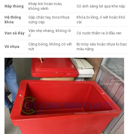
Khép kín hoàn toàn,
Nắp thùng
Có ánh sáng lọt qua khe nắp
không vênh
Hệ thống
Sập chắc tay, Inox/nhựa
Khóa bị lỏng, rỉ sét hoặc khó
khóa
cứng cáp
cài
Vặn nhẹ nhàng, không rò
Van xả đáy
Có nước thấm ra ở đầu ren
rỉ
Căng bóng, không có vết
Bị móp sâu hoặc nhựa bị bạc
Vỏ nhựa
nứt
màu nặng