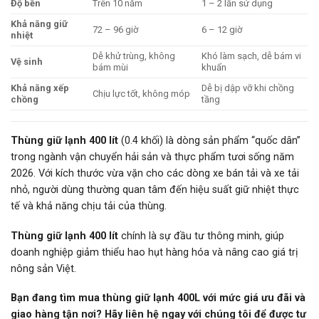
Độ bền
Trên 10 năm
1 – 2 lần sử dụng
Khả năng giữ
72 – 96 giờ
6 – 12 giờ
nhiệt
Dễ khử trùng, không
Khó làm sạch, dễ bám vi
Vệ sinh
bám mùi
khuẩn
Khả năng xếp
Dễ bị dập vỡ khi chồng
Chịu lực tốt, không móp
chồng
tầng
Thùng giữ lạnh 400 lít
(0.4 khối) là dòng sản phẩm “quốc dân”
trong ngành vận chuyển hải sản và thực phẩm tươi sống năm
2026. Với kích thước vừa vặn cho các dòng xe bán tải và xe tải
nhỏ, người dùng thường quan tâm đến hiệu suất giữ nhiệt thực
tế và khả năng chịu tải của thùng.
Thùng giữ lạnh 400 lít
chính là sự đầu tư thông minh, giúp
doanh nghiệp giảm thiểu hao hụt hàng hóa và nâng cao giá trị
nông sản Việt.
Bạn đang tìm mua thùng giữ lạnh 400L với mức giá ưu đãi và
giao hàng tận nơi? Hãy liên hệ ngay với chúng tôi để được tư