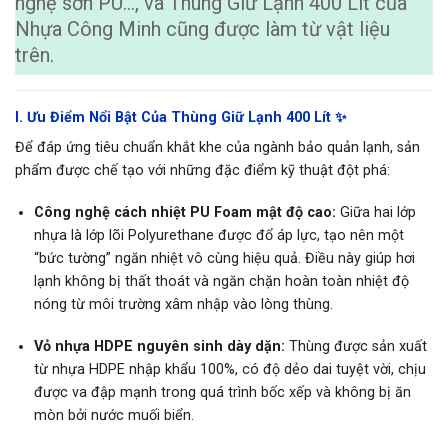
nghệ sơn PU…, và Thùng Giữ Lạnh 400 Lít của
Nhựa Công Minh cũng được làm từ vật liệu
trên.
I. Ưu Điểm Nổi Bật Của Thùng Giữ Lạnh 400 Lít ✨
Để đáp ứng tiêu chuẩn khắt khe
của ngành bảo quản lạnh, sản
phẩm được chế tạo với những đặc điểm kỹ thuật đột phá:
Công nghệ cách nhiệt PU Foam mật độ cao:
Giữa hai lớp
nhựa là lớp lõi Polyurethane được đổ áp lực, tạo nên một
“bức tường” ngăn nhiệt vô cùng hiệu quả. Điều này giúp hơi
lạnh không bị thất thoát và ngăn chặn hoàn toàn nhiệt độ
nóng từ môi trường xâm nhập vào lòng thùng.
Vỏ nhựa HDPE nguyên sinh dày dặn
:
Thùng được sản xuất
từ nhựa HDPE nhập khẩu 100%, có độ dẻo dai tuyệt vời, chịu
được va đập mạnh trong quá trình bốc xếp và không bị ăn
mòn bởi nước muối biển.