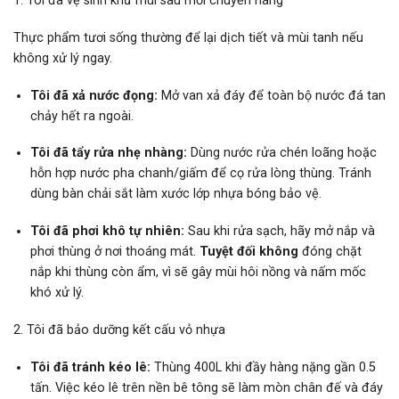
1.
Tôi đã vệ sinh khử mùi sau mỗi chuyến hàng
Thực phẩm tươi sống thường để lại dịch tiết và mùi tanh nếu
không xử lý ngay.
Tôi đã xả nước đọng:
Mở van xả đáy để toàn bộ nước đá tan
chảy hết ra ngoài.
Tôi đã tẩy rửa nhẹ nhàng:
Dùng nước rửa chén loãng hoặc
hỗn hợp nước pha chanh/giấm để cọ rửa lòng thùng. Tránh
dùng bàn chải sắt làm xước lớp nhựa bóng bảo vệ.
Tôi đã phơi khô tự nhiên:
Sau khi rửa sạch, hãy mở nắp và
phơi thùng ở nơi thoáng mát.
Tuyệt đối không
đóng chặt
nắp khi thùng còn ẩm, vì sẽ gây mùi hôi nồng và nấm mốc
khó xử lý.
2.
Tôi đã bảo dưỡng kết cấu vỏ nhựa
Tôi đã tránh kéo lê:
Thùng 400L khi đầy hàng nặng gần 0.5
tấn. Việc kéo lê trên nền bê tông sẽ làm mòn chân đế và đáy